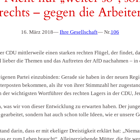
rechts – gegen die Arbeite
16. März 2018
—
Ihre Gesellschaft
— Nr.
106
er CDU mittlerweile einen starken rechten Flügel, der findet, d
ill lieber die Themen und das Auftreten der AfD nachahmen – i
r eigenen Partei einzubinden: Gerade sie haben in der neuen R
isterposten bekommen, als ihr von ihrer Stimmzahl her zugestan
 der wichtigsten Wortführer des rechten Lagers in der CDU, J
h, was wir von dieser Entwicklung zu erwarten haben. Der jung
gearbeitet, sondern hat auch schon tolle Ideen, wie er unsere G
stand darin, dass er mit ekeliger Dreistigkeit erklärt hat: „Nie
 was er zum Leben braucht“. Alleinerziehende Mütter, die für w