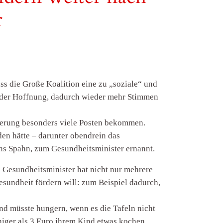
r
ass die Große Koalition eine zu „soziale“ und
n der Hoffnung, dadurch wieder mehr Stimmen
egierung besonders viele Posten bekommen.
den hätte – darunter obendrein das
ens Spahn, zum Gesundheitsminister ernannt.
e Gesundheitsminister hat nicht nur mehrere
esundheit fördern will: zum Beispiel dadurch,
mand müsste hungern, wenn es die Tafeln nicht
eniger als 3 Euro ihrem Kind etwas kochen