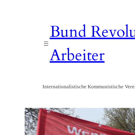
Zum
Inhalt
springen
Bund Revolu
Arbeiter
Internationalistische Kommunistische Verei