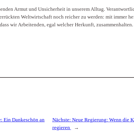
enden Armut und Unsicherheit in unserem Alltag. Verantwortlich 
 verrückten Weltwirtschaft noch reicher zu werden: mit immer he
, dass wir Arbeitenden, egal welcher Herkunft, zusammenhalten
e: Ein Dankeschön an
Nächste:
Neue Regierung: Wenn die K
regieren
→