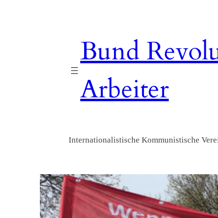
Zum
Inhalt
springen
Bund Revolu
Arbeiter
Internationalistische Kommunistische Verei