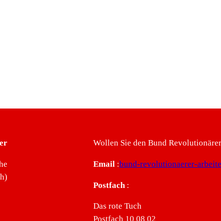
er
Wollen Sie den Bund Revolutionärer 
he
Email
:
bund-revolutionaerer-arbei
ch)
Postfach
:
Das rote Tuch
Postfach 10 08 02