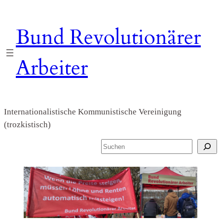
Zum
Inhalt
Bund Revolutionärer
springen
Arbeiter
Internationalistische Kommunistische Vereinigung
(trozkistisch)
S
u
c
h
e
n