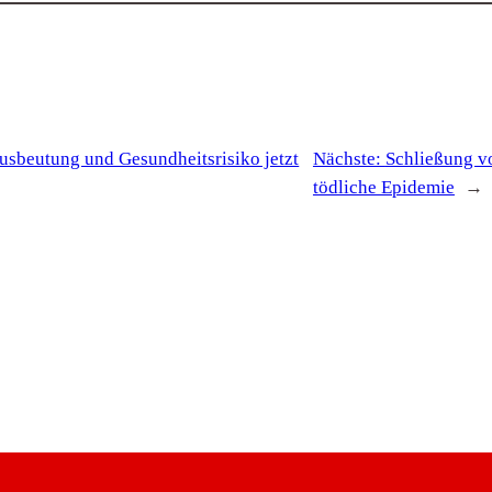
usbeutung und Gesundheitsrisiko jetzt
Nächste:
Schließung v
tödliche Epidemie
→