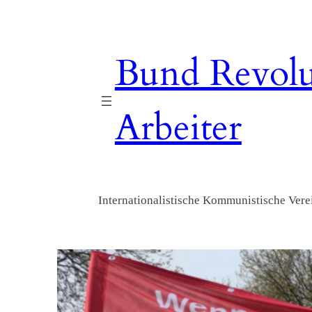
Zum
Inhalt
springen
Bund Revolu
Arbeiter
Internationalistische Kommunistische Verei