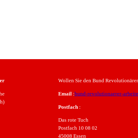
er
Wollen Sie den Bund Revolutionärer 
he
Email
:
bund-revolutionaerer-arbei
ch)
Postfach
:
Das rote Tuch
Postfach 10 08 02
45008 Essen