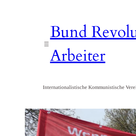
Zum
Inhalt
springen
Bund Revolu
Arbeiter
Internationalistische Kommunistische Verei