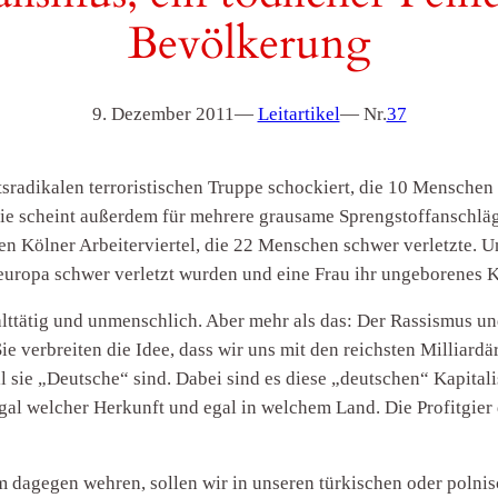
Bevölkerung
9. Dezember 2011
—
Leitartikel
— Nr.
37
tsradikalen terroristischen Truppe schockiert, die 10 Menschen
 Sie scheint außerdem für mehrere grausame Sprengstoffanschläg
n Kölner Arbeiterviertel, die 22 Menschen schwer verletzte. Un
uropa schwer verletzt wurden und eine Frau ihr ungeborenes K
alttätig und unmenschlich. Aber mehr als das: Der Rassismus und
 Sie verbreiten die Idee, dass wir uns mit den reichsten Millia
l sie „Deutsche“ sind. Dabei sind es diese „deutschen“ Kapitali
egal welcher Herkunft und egal in welchem Land. Die Profitgier
m dagegen wehren, sollen wir in unseren türkischen oder polni