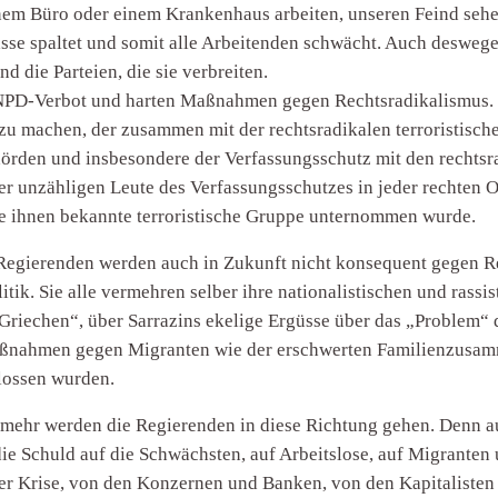
inem Büro oder einem Krankenhaus arbeiten, unseren Feind sehen?
klasse spaltet und somit alle Arbeitenden schwächt. Auch deswe
d die Parteien, die sie verbreiten.
m NPD-Verbot und harten Maßnahmen gegen Rechtsradikalismus.
zu machen, der zusammen mit der rechtsradikalen terroristisc
örden und insbesondere der Verfassungsschutz mit den rechtsr
 der unzähligen Leute des Verfassungsschutzes in jeder rechte
die ihnen bekannte terroristische Gruppe unternommen wurde.
 Regierenden werden auch in Zukunft nicht konsequent gegen R
itik. Sie alle vermehren selber ihre nationalistischen und rass
riechen“, über Sarrazins ekelige Ergüsse über das „Problem“ d
Maßnahmen gegen Migranten wie der erschwerten Familienzusam
lossen wurden.
to mehr werden die Regierenden in diese Richtung gehen. Denn 
die Schuld auf die Schwächsten, auf Arbeitslose, auf Migranten
er Krise, von den Konzernen und Banken, von den Kapitalisten