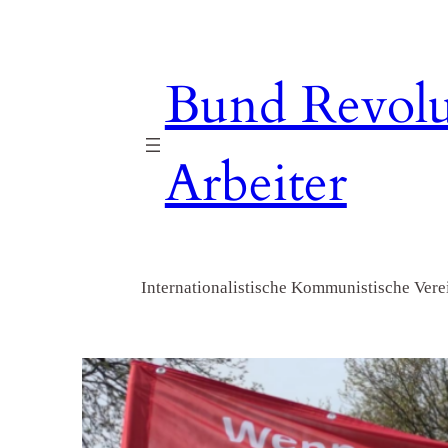
Zum
Inhalt
springen
Bund Revolu
Arbeiter
Internationalistische Kommunistische Verei