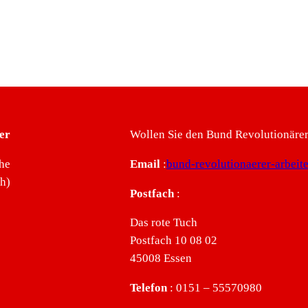
er
Wollen Sie den Bund Revolutionärer 
he
Email
:
bund-revolutionaerer-arbei
ch)
Postfach
:
Das rote Tuch
Postfach 10 08 02
45008 Essen
Telefon
: 0151 – 55570980