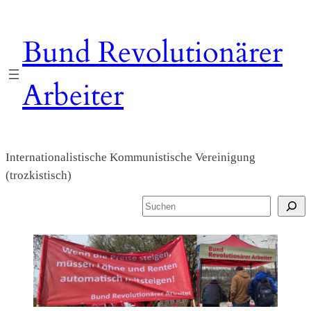
Zum
Inhalt
Bund Revolutionärer
springen
Arbeiter
Internationalistische Kommunistische Vereinigung
(trozkistisch)
S
u
c
h
e
n