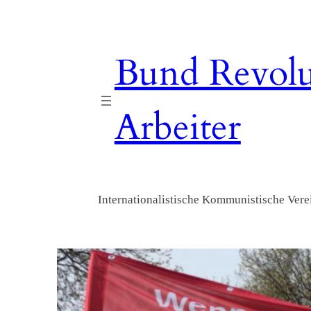
Zum
Inhalt
springen
Bund Revolu
Arbeiter
Internationalistische Kommunistische Verei