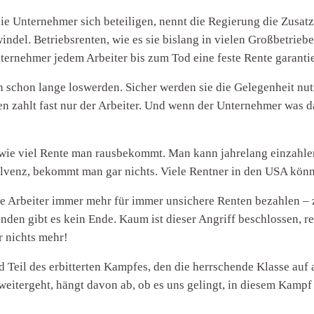
die Unternehmer sich beteiligen, nennt die Regierung die Zusat
indel. Betriebsrenten, wie es sie bislang in vielen Großbetrieb
nternehmer jedem Arbeiter bis zum Tod eine feste Rente garantie
en schon lange loswerden. Sicher werden sie die Gelegenheit nu
n zahlt fast nur der Arbeiter. Und wenn der Unternehmer was da
, wie viel Rente man rausbekommt. Man kann jahrelang einzahle
solvenz, bekommt man gar nichts. Viele Rentner in den USA könn
die Arbeiter immer mehr für immer unsichere Renten bezahlen –
den gibt es kein Ende. Kaum ist dieser Angriff beschlossen, r
r nichts mehr!
Teil des erbitterten Kampfes, den die herrschende Klasse auf 
weitergeht, hängt davon ab, ob es uns gelingt, in diesem Kampf