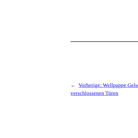
←
Vorherige:
Wellpappe Gels
verschlossenen Türen