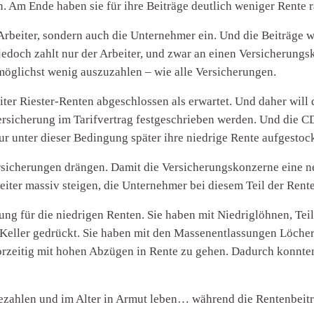
. Am Ende haben sie für ihre Beiträge deutlich weniger Rente 
e Arbeiter, sondern auch die Unternehmer ein. Und die Beiträge 
jedoch zahlt nur der Arbeiter, und zwar an einen Versicherungsk
möglichst wenig auszuzahlen – wie alle Versicherungen.
ter Riester-Renten abgeschlossen als erwartet. Und daher will 
sicherung im Tarifvertrag festgeschrieben werden. Und die CD
 unter dieser Bedingung später ihre niedrige Rente aufgestock
Versicherungen drängen. Damit die Versicherungskonzerne eine 
eiter massiv steigen, die Unternehmer bei diesem Teil der Rent
g für die niedrigen Renten. Sie haben mit Niedriglöhnen, Teilz
en Keller gedrückt. Sie haben mit den Massenentlassungen Löche
vorzeitig mit hohen Abzügen in Rente zu gehen. Dadurch konnt
 bezahlen und im Alter in Armut leben… während die Rentenbeit