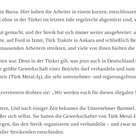
 in Bursa. Hier haben die Arbeiter in einem kurzen, entschlos
 Löhne in der Türkei im letzten Jahr regelrecht abgestürzt sind, 
 gemacht, und der Streik hat sich immer weiter ausgebreitet: a
te, auf Ford in Izmit, Türk Traktör in Ankara und schließlich 
tausenden Arbeitern streikten, und viele von ihnen hielten die
ten war. Denn in der Türkei gilt, was jetzt auch in Deutschlan
größte Gewerkschaft eines Betriebs darf verhandeln und zum St
rie (Türk Metal-İş), die sehr unternehmer- und regierungsfreu
rtretern drohten sie: „Wir werden euch für diesen illegalen S
chtern. Und nach einiger Zeit bekamen die Unternehmer Bammel.
 sich selbst. Sie hatten die Gewerkschafter von Türk Metal-İş
gen, das den Streik organisierte und verhandelte – und zwar un
ller Streikenden entschieden.