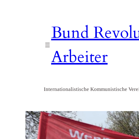
Zum
Inhalt
springen
Bund Revolu
Arbeiter
Internationalistische Kommunistische Verei