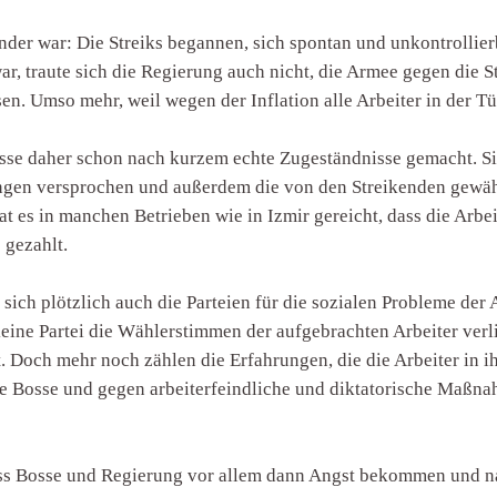
nder war: Die Streiks begannen, sich spontan und unkontrollie
, traute sich die Regierung auch nicht, die Armee gegen die St
en. Umso mehr, weil wegen der Inflation alle Arbeiter in der T
osse daher schon nach kurzem echte Zugeständnisse gemacht. S
en versprochen und außerdem die von den Streikenden gewählte
t es in manchen Betrieben wie in Izmir gereicht, dass die Arbei
 gezahlt.
 sich plötzlich auch die Parteien für die sozialen Probleme der
eine Partei die Wählerstimmen der aufgebrachten Arbeiter verl
. Doch mehr noch zählen die Erfahrungen, die die Arbeiter in 
hre Bosse und gegen arbeiterfeindliche und diktatorische Maß
 dass Bosse und Regierung vor allem dann Angst bekommen und n