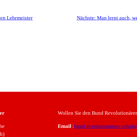
sten Lehrmeister
Nächste:
Man lernt auch, we
er
Wollen Sie den Bund Revolutionärer 
he
Email
:
bund-revolutionaerer-arbei
ch)