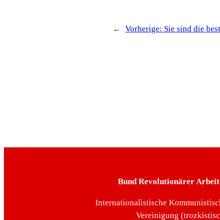
←
Vorherige:
Sie sind die be
Bund Revolutionärer Arbeit
Internationalistische Kommunistisc
Vereinigung (trozkistis