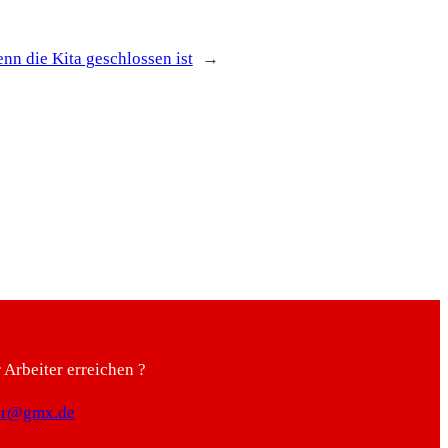
nn die Kita geschlossen ist
→
Arbeiter erreichen ?
ter@gmx.de