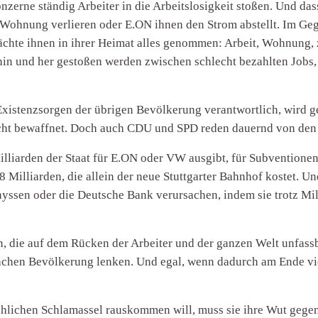
onzerne ständig Arbeiter in die Arbeitslosigkeit stoßen. Und da
 Wohnung verlieren oder E.ON ihnen den Strom abstellt. Im Gege
ächte ihnen in ihrer Heimat alles genommen: Arbeit, Wohnung, 
e hin und her gestoßen werden zwischen schlecht bezahlten Job
Existenzsorgen der übrigen Bevölkerung verantwortlich, wird gez
recht bewaffnet. Doch auch CDU und SPD reden dauernd von den
g Milliarden der Staat für E.ON oder VW ausgibt, für Subvention
 Milliarden, die allein der neue Stuttgarter Bahnhof kostet. Un
Thyssen oder die Deutsche Bank verursachen, indem sie trotz Mi
en, die auf dem Rücken der Arbeiter und der ganzen Welt unfass
achen Bevölkerung lenken. Und egal, wenn dadurch am Ende viel
hlichen Schlamassel rauskommen will, muss sie ihre Wut gegen