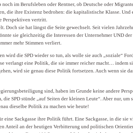
 ob noch im Berufsleben oder Rentner, ob Deutsche oder Migrant
n, die ihre Existenz bedrohen: die kapitalistische Klasse. Und e
e Perspektiven vertritt.
lt. Doch sie hat längst die Seite gewechselt. Seit vielen Jahrze
önnte sie gleichzeitig die Interessen der Unternehmer UND der 
immer mehr Stimmen verliert.
 wird die SPD wieder so tun, als wolle sie auch „soziale“ Ford
asse verlangt eine Politik, die sie immer reicher macht… indem
gehen, wird sie genau diese Politik fortsetzen. Auch wenn sie 
Regierungsbeteiligung sind, haben im Grunde keine andere Perspe
n, die SPD stünde „auf Seiten der kleinen Leute“. Aber nur, um
u dieselbe Politik zu machen wie heute!
eine Sackgasse ihre Politik führt. Eine Sackgasse, in die sie v
en Anteil an der heutigen Verbitterung und politischen Orientie