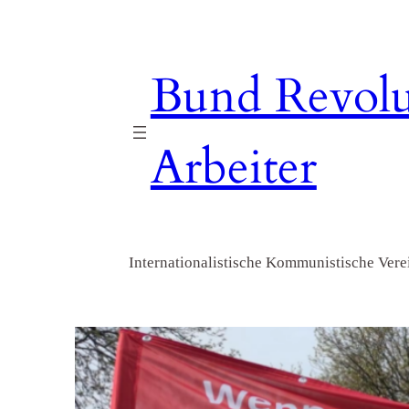
Zum
Inhalt
springen
Bund Revolu
Arbeiter
Internationalistische Kommunistische Verei