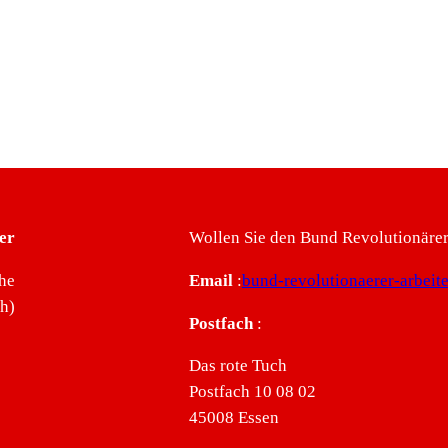
er
Wollen Sie den Bund Revolutionärer 
he
Email
:
bund-revolutionaerer-arbei
ch)
Postfach
:
Das rote Tuch
Postfach 10 08 02
45008 Essen