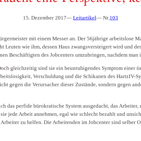
15. Dezember 2017
—
Leitartikel
— Nr.
103
ürgermeister mit einem Messer an. Der 56jährige arbeitslose Ma
cht Leuten wie ihm, dessen Haus zwangsversteigert wird und d
 einen Beschäftigten des Jobcenters umzubringen, nachdem man 
. Doch gleichzeitig sind sie ein beunruhigendes Symptom einer
beitslosigkeit, Verschuldung und die Schikanen des HartzIV-Sys
icht gegen die Verursacher dieser Zustände, sondern gegen and
ch das perfide bürokratische System ausgedacht, das Arbeiter, d
 sie jede Arbeit annehmen, egal wie schlecht bezahlt und unsich
Arbeiter zu helfen. Die Arbeitenden im Jobcenter sind selber Opf