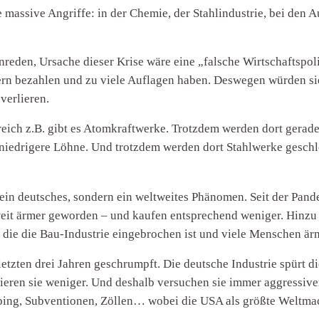
 massive Angriffe: in der Chemie, der Stahlindustrie, bei den
nreden, Ursache dieser Krise wäre eine „falsche Wirtschaftspo
rn bezahlen und zu viele Auflagen haben. Deswegen würden sie
verlieren.
kreich z.B. gibt es Atomkraftwerke. Trotzdem werden dort gera
l niedrigere Löhne. Und trotzdem werden dort Stahlwerke gesc
e kein deutsches, sondern ein weltweites Phänomen. Seit der Pa
weit ärmer geworden – und kaufen entsprechend weniger. Hinzu
h die die Bau-Industrie eingebrochen ist und viele Menschen ä
etzten drei Jahren geschrumpft. Die deutsche Industrie spürt d
ieren sie weniger. Und deshalb versuchen sie immer aggressive
ing, Subventionen, Zöllen… wobei die USA als größte Weltmac