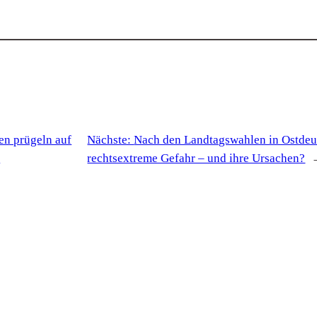
ten prügeln auf
Nächste:
Nach den Landtagswahlen in Ostdeu
e
rechtsextreme Gefahr – und ihre Ursachen?