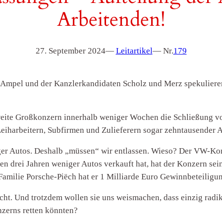
Arbeitenden!
27. September 2024
—
Leitartikel
— Nr.
179
 Ampel und der Kanzlerkandidaten Scholz und Merz spekulieren
ite Großkonzern innerhalb weniger Wochen die Schließung vo
eiharbeitern, Subfirmen und Zulieferern sogar zehntausender A
er Autos. Deshalb „müssen“ wir entlassen. Wieso? Der VW-Ko
ten drei Jahren weniger Autos verkauft hat, hat der Konzern
Familie Porsche-Piëch hat er 1 Milliarde Euro Gewinnbeteiligun
ht. Und trotzdem wollen sie uns weismachen, dass einzig radi
nzerns retten könnten?