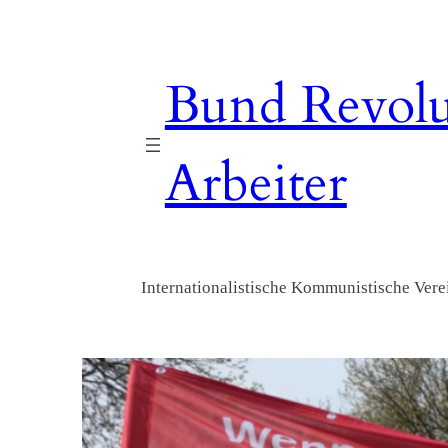
Zum
Inhalt
springen
Bund Revolu
Arbeiter
Internationalistische Kommunistische Verei