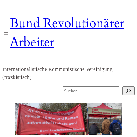
Zum
Inhalt
Bund Revolutionärer
springen
Arbeiter
Internationalistische Kommunistische Vereinigung
(trozkistisch)
S
u
c
h
e
n