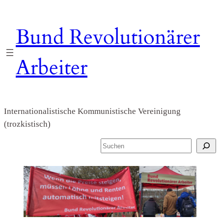
Zum
Inhalt
Bund Revolutionärer
springen
Arbeiter
Internationalistische Kommunistische Vereinigung
(trozkistisch)
S
u
c
h
e
n