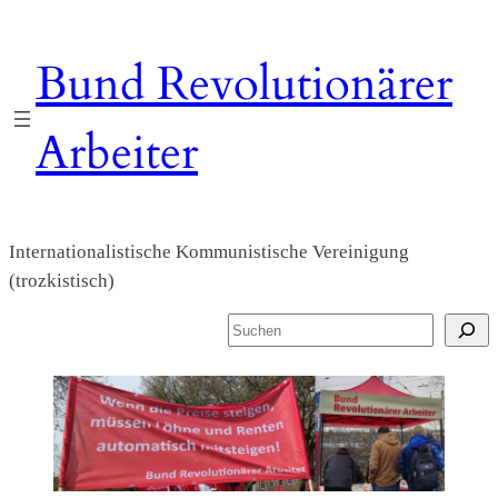
Zum
Inhalt
Bund Revolutionärer
springen
Arbeiter
Internationalistische Kommunistische Vereinigung
(trozkistisch)
S
u
c
h
e
n