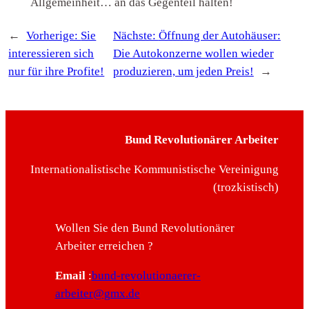
Allgemeinheit… an das Gegenteil halten!
←
Vorherige:
Sie
Nächste:
Öffnung der Autohäuser:
interessieren sich
Die Autokonzerne wollen wieder
nur für ihre Profite!
produzieren, um jeden Preis!
→
Bund Revolutionärer Arbeiter
Internationalistische Kommunistische Vereinigung
(trozkistisch)
Wollen Sie den Bund Revolutionärer
Arbeiter erreichen ?
Email
:
bund-revolutionaerer-
arbeiter@gmx.de