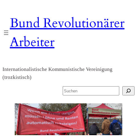
Zum
Inhalt
Bund Revolutionärer
springen
Arbeiter
Internationalistische Kommunistische Vereinigung
(trozkistisch)
S
u
c
h
e
n