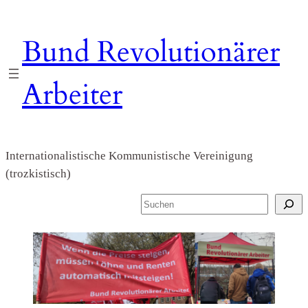
Zum
Inhalt
Bund Revolutionärer
springen
Arbeiter
Internationalistische Kommunistische Vereinigung
(trozkistisch)
S
u
c
h
e
n