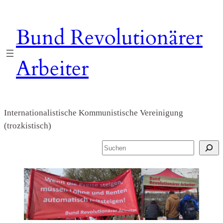
Zum
Inhalt
Bund Revolutionärer
springen
Arbeiter
Internationalistische Kommunistische Vereinigung
(trozkistisch)
S
u
c
h
e
n