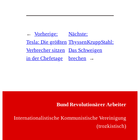
←
Vorherige:
Nächste:
Tesla: Die größten
ThyssenKruppStahl:
Verbrecher sitzen
Das Schweigen
in der Chefetage
brechen
→
Bund Revolutionärer Arbeiter
Internationalistische Kommunistische Vereinigung
(trozkistisch)