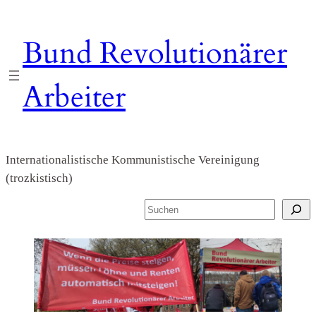
Zum
Inhalt
Bund Revolutionärer
springen
Arbeiter
Internationalistische Kommunistische Vereinigung
(trozkistisch)
S
u
c
h
e
n