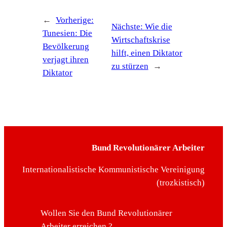
←
Vorherige:
Nächste:
Wie die
Tunesien: Die
Wirtschaftskrise
Bevölkerung
hilft, einen Diktator
verjagt ihren
zu stürzen
→
Diktator
Bund Revolutionärer Arbeiter
Internationalistische Kommunistische Vereinigung
(trozkistisch)
Wollen Sie den Bund Revolutionärer
Arbeiter erreichen ?