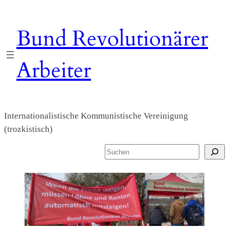
Zum
Inhalt
Bund Revolutionärer
springen
Arbeiter
Internationalistische Kommunistische Vereinigung
(trozkistisch)
S
u
c
h
e
n