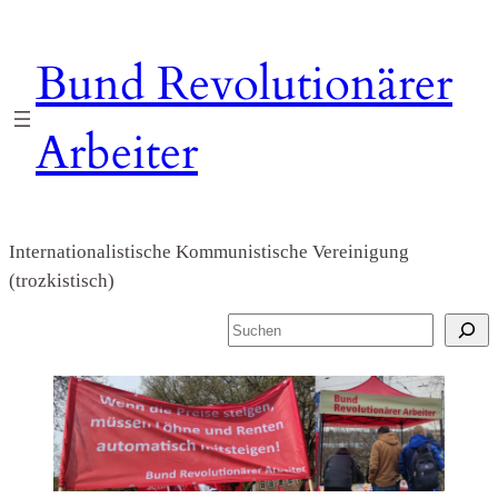
Zum
Inhalt
Bund Revolutionärer
springen
Arbeiter
Internationalistische Kommunistische Vereinigung
(trozkistisch)
S
u
c
h
e
n