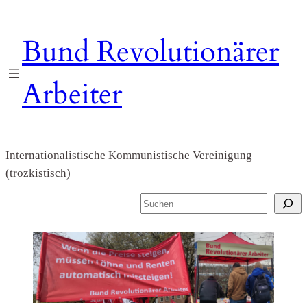
Zum
Inhalt
Bund Revolutionärer
springen
Arbeiter
Internationalistische Kommunistische Vereinigung
(trozkistisch)
S
u
c
h
e
n