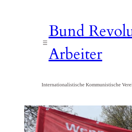
Zum
Inhalt
springen
Bund Revolu
Arbeiter
Internationalistische Kommunistische Verei