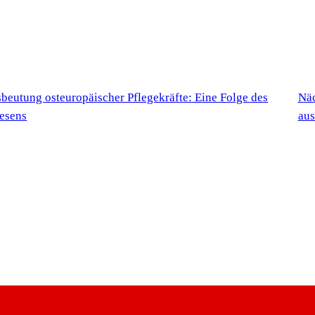
eutung osteuropäischer Pflegekräfte: Eine Folge des
Nä
esens
aus