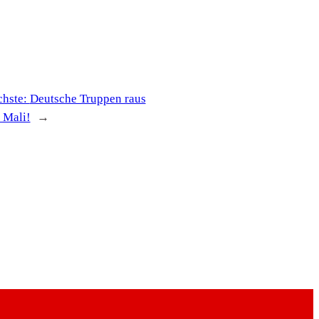
chste:
Deutsche Truppen raus
 Mali!
→