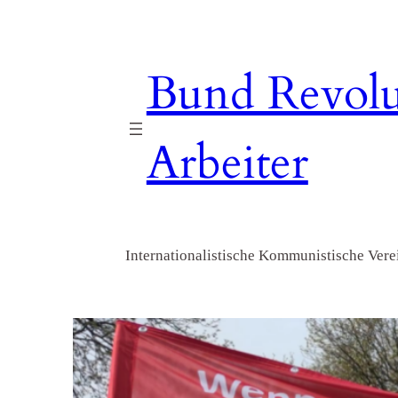
Zum
Inhalt
springen
Bund Revolu
Arbeiter
Internationalistische Kommunistische Verei