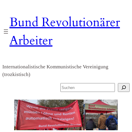
Zum
Inhalt
Bund Revolutionärer
springen
Arbeiter
Internationalistische Kommunistische Vereinigung
(trozkistisch)
S
u
c
h
e
n