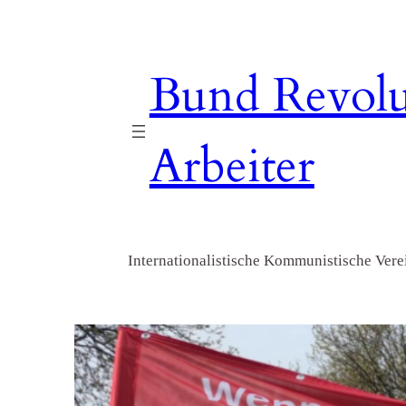
Zum
Inhalt
springen
Bund Revolu
Arbeiter
Internationalistische Kommunistische Verei