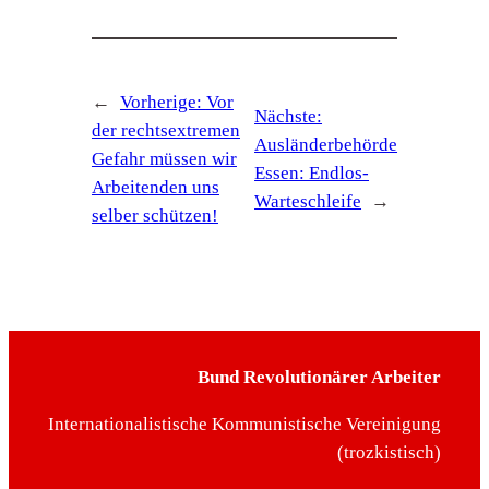
←
Vorherige:
Vor
Nächste:
der rechtsextremen
Ausländerbehörde
Gefahr müssen wir
Essen: Endlos-
Arbeitenden uns
Warteschleife
→
selber schützen!
Bund Revolutionärer Arbeiter
Internationalistische Kommunistische Vereinigung
(trozkistisch)