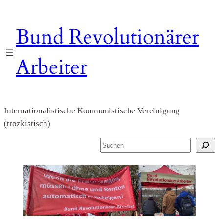
Zum
Inhalt
Bund Revolutionärer
springen
Arbeiter
Internationalistische Kommunistische Vereinigung
(trozkistisch)
S
u
c
h
e
n