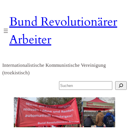
Zum
Inhalt
Bund Revolutionärer
springen
Arbeiter
Internationalistische Kommunistische Vereinigung
(trozkistisch)
S
u
c
h
e
n