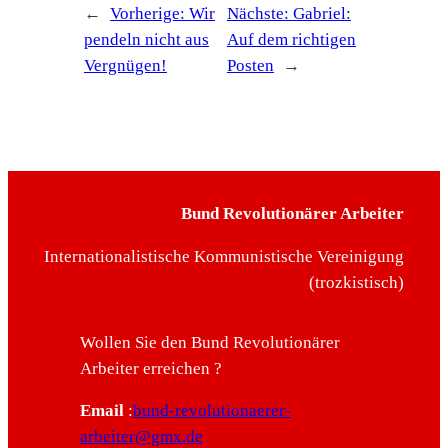
←
Vorherige:
Wir
Nächste:
Gabriel:
pendeln nicht aus
Auf dem richtigen
Vergnügen!
Posten
→
Bund Revolutionärer Arbeiter
Internationalistische Kommunistische Vereinigung
(trozkistisch)
Wollen Sie den Bund Revolutionärer
Arbeiter erreichen ?
Email
:
bund-revolutionaerer-
arbeiter@gmx.de