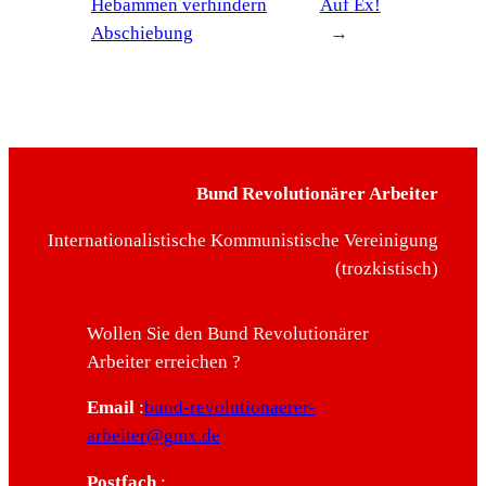
Hebammen verhindern
Auf Ex!
Abschiebung
→
Bund Revolutionärer Arbeiter
Internationalistische Kommunistische Vereinigung
(trozkistisch)
Wollen Sie den Bund Revolutionärer
Arbeiter erreichen ?
Email
:
bund-revolutionaerer-
arbeiter@gmx.de
Postfach
: