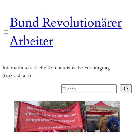
Zum
Inhalt
Bund Revolutionärer
springen
Arbeiter
Internationalistische Kommunistische Vereinigung
(trozkistisch)
S
u
c
h
e
n