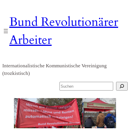
Zum
Inhalt
Bund Revolutionärer
springen
Arbeiter
Internationalistische Kommunistische Vereinigung
(trozkistisch)
S
u
c
h
e
n