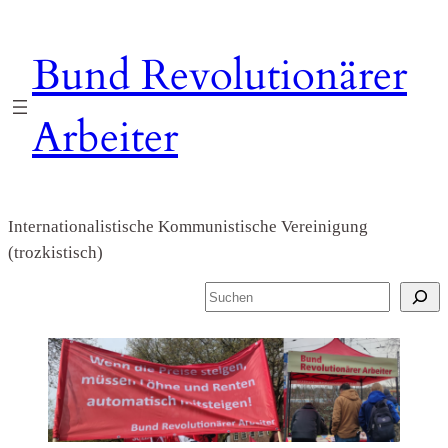
Zum
Inhalt
Bund Revolutionärer
springen
Arbeiter
Internationalistische Kommunistische Vereinigung
(trozkistisch)
S
u
c
h
e
n