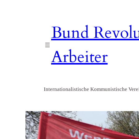
Zum
Inhalt
springen
Bund Revolu
Arbeiter
Internationalistische Kommunistische Verei