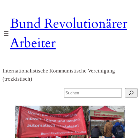
Zum
Inhalt
Bund Revolutionärer
springen
Arbeiter
Internationalistische Kommunistische Vereinigung
(trozkistisch)
S
u
c
h
e
n