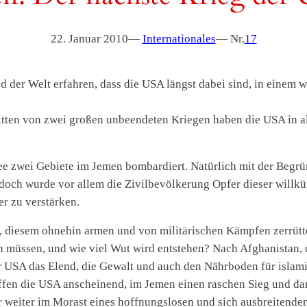
22. Januar 2010
—
Internationales
— Nr.
17
d der Welt erfahren, dass die USA längst dabei sind, in einem 
tten von zwei großen unbeendeten Kriegen haben die USA in alle
 zwei Gebiete im Jemen bombardiert. Natürlich mit der Begrün
jedoch wurde vor allem die Zivilbevölkerung Opfer dieser will
er zu verstärken.
 diesem ohnehin armen und von militärischen Kämpfen zerrütte
en müssen, und wie viel Wut wird entstehen? Nach Afghanistan,
r USA das Elend, die Gewalt und auch den Nährboden für islami
ffen die USA anscheinend, im Jemen einen raschen Sieg und dam
er weiter im Morast eines hoffnungslosen und sich ausbreitende