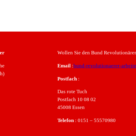
er
Wollen Sie den Bund Revolutionärer 
he
Email
:
bund-revolutionaerer-arbei
ch)
Postfach
:
Das rote Tuch
Postfach 10 08 02
45008 Essen
Telefon
: 0151 – 55570980