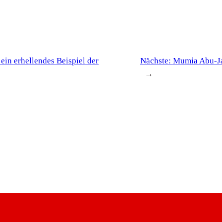
in erhellendes Beispiel der
Nächste:
Mumia Abu-Jam
→