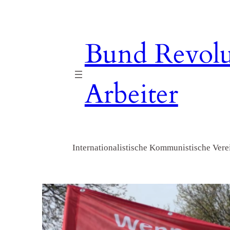
Zum
Inhalt
springen
Bund Revolu
Arbeiter
Internationalistische Kommunistische Verei