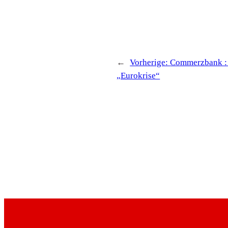
←
Vorherige:
Commerzbank : e
„Eurokrise“