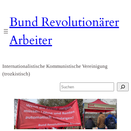
Zum
Inhalt
Bund Revolutionärer
springen
Arbeiter
Internationalistische Kommunistische Vereinigung
(trozkistisch)
S
u
c
h
e
n