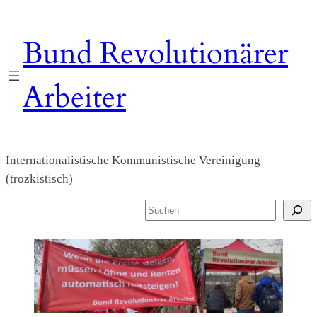
Zum
Inhalt
Bund Revolutionärer
springen
Arbeiter
Internationalistische Kommunistische Vereinigung
(trozkistisch)
S
u
c
h
e
n