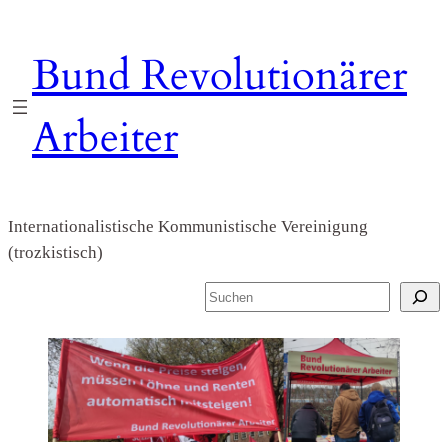
Zum
Inhalt
Bund Revolutionärer
springen
Arbeiter
Internationalistische Kommunistische Vereinigung
(trozkistisch)
S
u
c
h
e
n