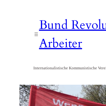
Zum
Inhalt
springen
Bund Revolu
Arbeiter
Internationalistische Kommunistische Verei