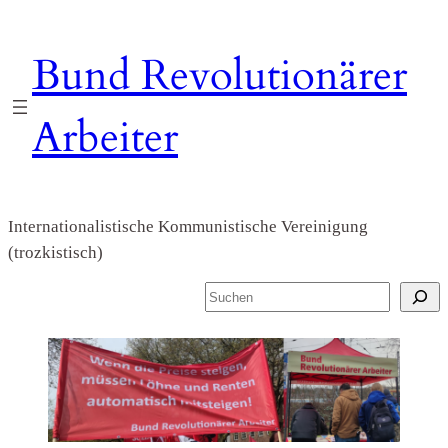
Zum
Inhalt
Bund Revolutionärer
springen
Arbeiter
Internationalistische Kommunistische Vereinigung
(trozkistisch)
S
u
c
h
e
n