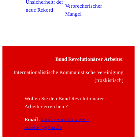
Unsicherheit: der
Verbrecherischer
neue Rekord
Mangel
→
Bund Revolutionärer Arbeiter
Internationalistische Kommunistische Vereinigung
(trozkistisch)
Wollen Sie den Bund Revolutionärer
Arbeiter erreichen ?
Email
:
bund-revolutionaerer-
arbeiter@gmx.de