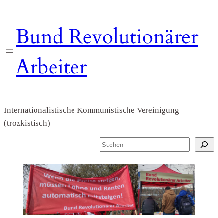
Zum
Inhalt
Bund Revolutionärer
springen
Arbeiter
Internationalistische Kommunistische Vereinigung
(trozkistisch)
S
u
c
h
e
n