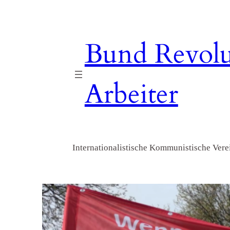
Zum
Inhalt
springen
Bund Revolu
Arbeiter
Internationalistische Kommunistische Verei