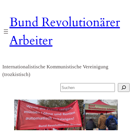
Zum
Inhalt
Bund Revolutionärer
springen
Arbeiter
Internationalistische Kommunistische Vereinigung
(trozkistisch)
S
u
c
h
e
n