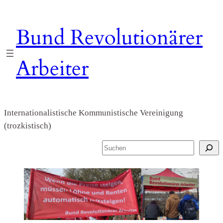
Zum
Inhalt
Bund Revolutionärer
springen
Arbeiter
Internationalistische Kommunistische Vereinigung
(trozkistisch)
S
u
c
h
e
n