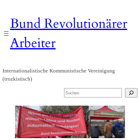
Zum
Inhalt
Bund Revolutionärer
springen
Arbeiter
Internationalistische Kommunistische Vereinigung
(trozkistisch)
S
u
c
h
e
n