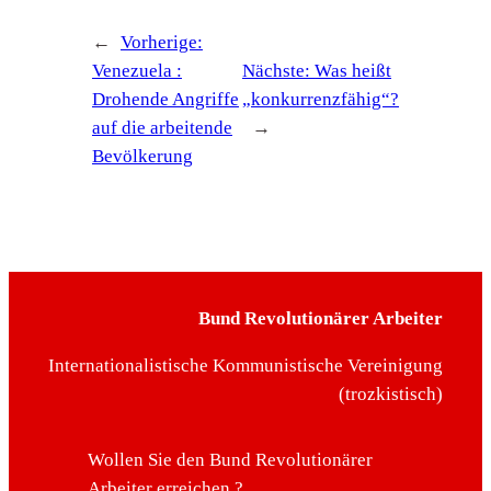
←
Vorherige:
Venezuela :
Nächste:
Was heißt
Drohende Angriffe
„konkurrenzfähig“?
auf die arbeitende
→
Bevölkerung
Bund Revolutionärer Arbeiter
Internationalistische Kommunistische Vereinigung
(trozkistisch)
Wollen Sie den Bund Revolutionärer
Arbeiter erreichen ?