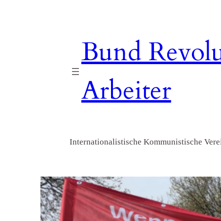
Zum
Inhalt
springen
Bund Revolu
Arbeiter
Internationalistische Kommunistische Verei