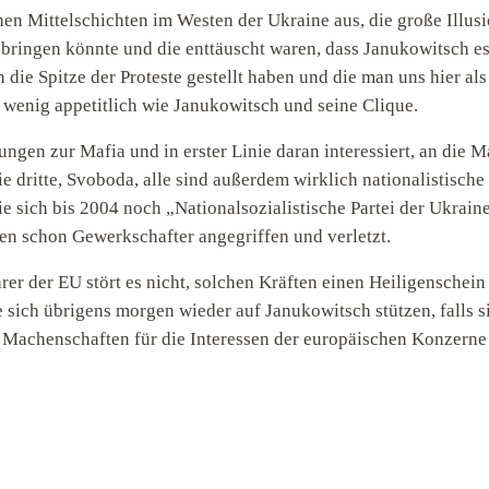
chen Mittelschichten im Westen der Ukraine aus, die große Ill
ringen könnte und die enttäuscht waren, dass Janukowitsch es 
n die Spitze der Proteste gestellt haben und die man uns hier 
 wenig appetitlich wie Janukowitsch und seine Clique.
hungen zur Mafia und in erster Linie daran interessiert, an die
e dritte, Svoboda, alle sind außerdem wirklich nationalistische 
e sich bis 2004 noch „Nationalsozialistische Partei der Ukraine
en schon Gewerkschafter angegriffen und verletzt.
er der EU stört es nicht, solchen Kräften einen Heiligenschein
sich übrigens morgen wieder auf Janukowitsch stützen, falls s
hen Machenschaften für die Interessen der europäischen Konzerne