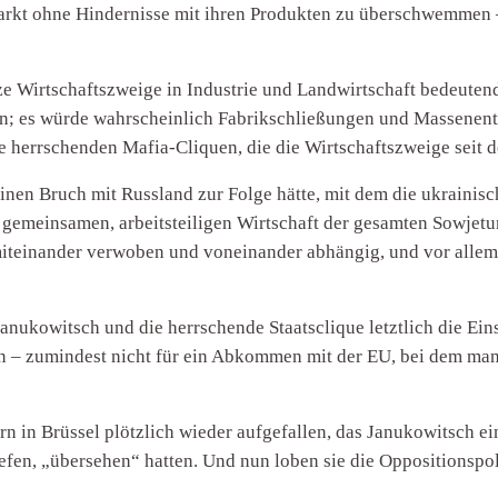
rkt ohne Hindernisse mit ihren Produkten zu überschwemmen –
ze Wirtschaftszweige in Industrie und Landwirtschaft bedeutend
n; es würde wahrscheinlich Fabrikschließungen und Massenentl
ie herrschenden Mafia-Cliquen, die die Wirtschaftszweige seit
nen Bruch mit Russland zur Folge hätte, mit dem die ukrainisch
er gemeinsamen, arbeitsteiligen Wirtschaft der gesamten Sowjet
 miteinander verwoben und voneinander abhängig, und vor alle
Janukowitsch und die herrschende Staatsclique letztlich die Eins
n – zumindest nicht für ein Abkommen mit der EU, bei dem man 
n in Brüssel plötzlich wieder aufgefallen, das Janukowitsch ein
fen, „übersehen“ hatten. Und nun loben sie die Oppositionspolit