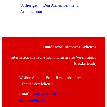
Vorherige:
Den Armen nehmen…
Arbeitsarmut
→
Bund Revolutionärer Arbeiter
Internationalistische Kommunistische Vereinigung
(trozkistisch)
Wollen Sie den Bund Revolutionärer
Arbeiter erreichen ?
Email
:
bund-revolutionaerer-
arbeiter@gmx.de