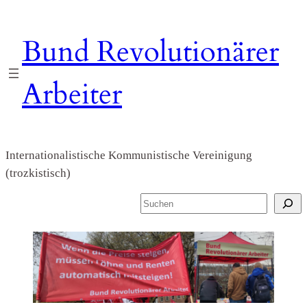
Zum
Inhalt
Bund Revolutionärer
springen
Arbeiter
Internationalistische Kommunistische Vereinigung
(trozkistisch)
S
u
c
h
e
n