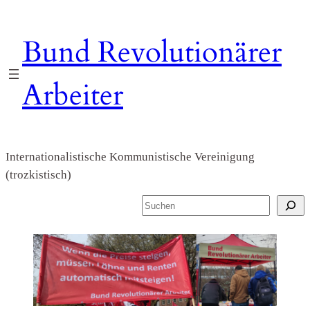
Zum
Inhalt
Bund Revolutionärer
springen
Arbeiter
Internationalistische Kommunistische Vereinigung
(trozkistisch)
S
u
c
h
e
n