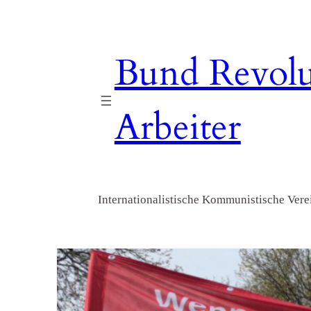
Zum
Inhalt
springen
Bund Revolu
Arbeiter
Internationalistische Kommunistische Verei