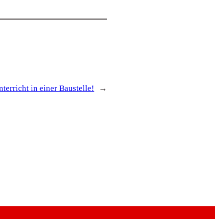
terricht in einer Baustelle!
→