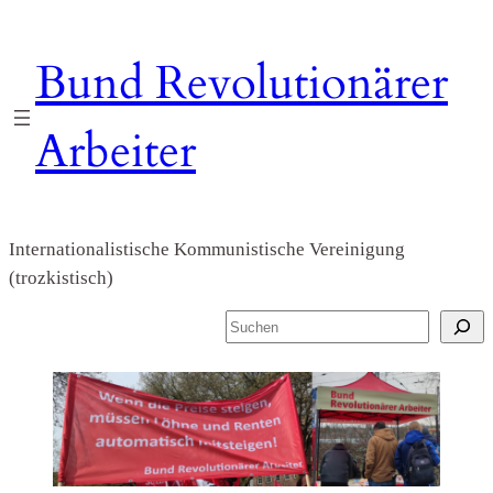
Zum
Inhalt
Bund Revolutionärer
springen
Arbeiter
Internationalistische Kommunistische Vereinigung
(trozkistisch)
S
u
c
h
e
n