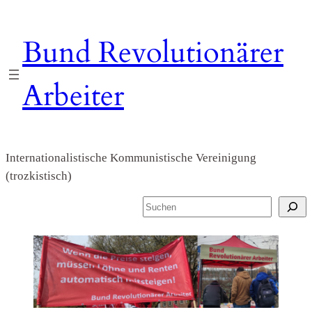
Zum
Inhalt
Bund Revolutionärer
springen
Arbeiter
Internationalistische Kommunistische Vereinigung
(trozkistisch)
S
u
c
h
e
n